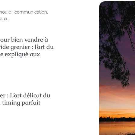
anouie : communication,
deux.
pour bien vendre à
de grenier : l’art du
 expliqué aux
r : L’art délicat du
u timing parfait