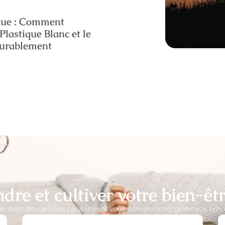
que : Comment
Plastique Blanc et le
urablement
re et cultiver votre bien-êt
gie avec des articles pour mieux vous comprendre, gérer vos émot